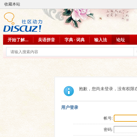
收藏本站
开始了解...
吴语拼音
字典 · 词典
输入法
论坛
抱歉，您尚未登录，没有权限
用户登录
帐号:
密码: