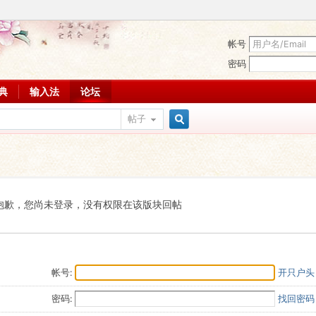
帐号
密码
词典
输入法
论坛
帖子
搜
索
抱歉，您尚未登录，没有权限在该版块回帖
帐号:
开只户头
密码:
找回密码