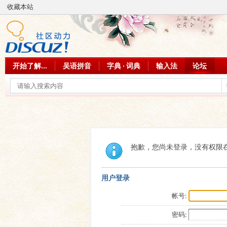
收藏本站
开始了解...
吴语拼音
字典 · 词典
输入法
论坛
抱歉，您尚未登录，没有权限
用户登录
帐号:
密码: