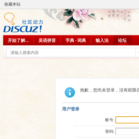
收藏本站
开始了解...
吴语拼音
字典 · 词典
输入法
论坛
抱歉，您尚未登录，没有权限
用户登录
帐号:
密码: