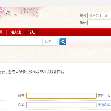
帐号
密码
词典
输入法
论坛
帖子
搜
索
抱歉，您尚未登录，没有权限在该版块回帖
帐号:
开只户头
密码:
找回密码