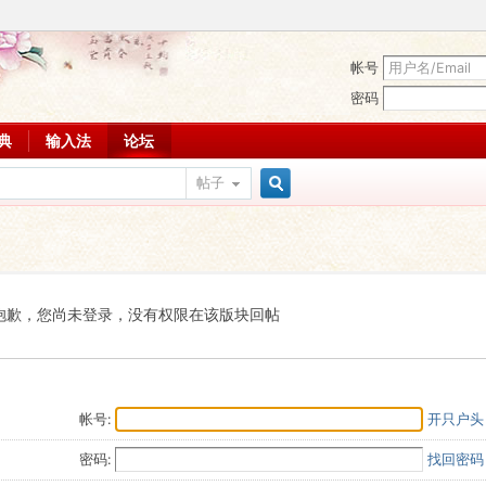
帐号
密码
词典
输入法
论坛
帖子
搜
索
抱歉，您尚未登录，没有权限在该版块回帖
帐号:
开只户头
密码:
找回密码