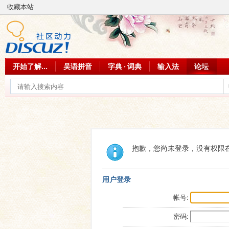
收藏本站
开始了解...
吴语拼音
字典 · 词典
输入法
论坛
抱歉，您尚未登录，没有权限
用户登录
帐号:
密码: