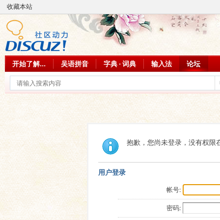
收藏本站
开始了解...
吴语拼音
字典 · 词典
输入法
论坛
抱歉，您尚未登录，没有权限
用户登录
帐号:
密码: