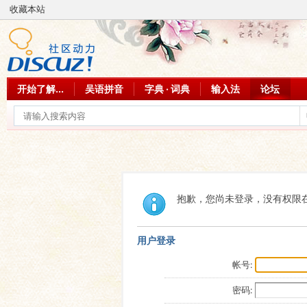
收藏本站
开始了解...
吴语拼音
字典 · 词典
输入法
论坛
抱歉，您尚未登录，没有权限
用户登录
帐号:
密码: