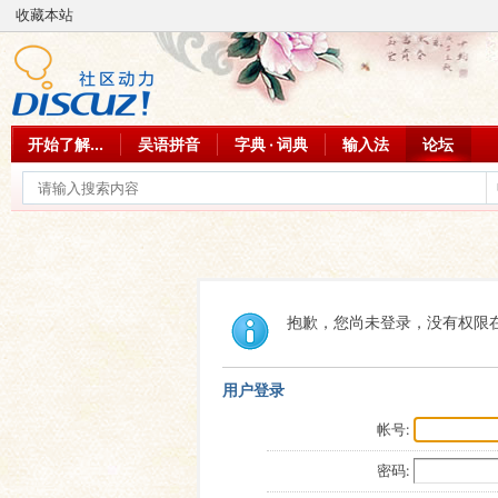
收藏本站
开始了解...
吴语拼音
字典 · 词典
输入法
论坛
抱歉，您尚未登录，没有权限
用户登录
帐号:
密码: