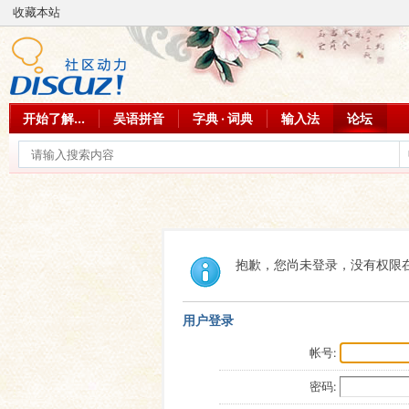
收藏本站
开始了解...
吴语拼音
字典 · 词典
输入法
论坛
抱歉，您尚未登录，没有权限
用户登录
帐号:
密码: