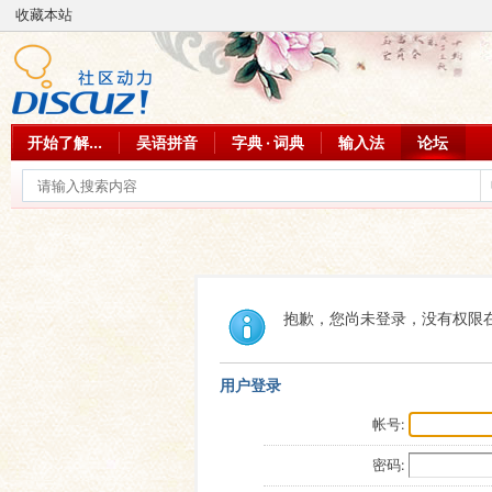
收藏本站
开始了解...
吴语拼音
字典 · 词典
输入法
论坛
抱歉，您尚未登录，没有权限
用户登录
帐号:
密码: