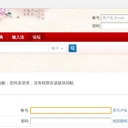
帐号
密码
词典
输入法
论坛
帖子
搜
索
抱歉，您尚未登录，没有权限在该版块回帖
帐号:
开只户头
密码:
找回密码