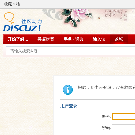
收藏本站
开始了解...
吴语拼音
字典 · 词典
输入法
论坛
抱歉，您尚未登录，没有权限
用户登录
帐号:
密码: