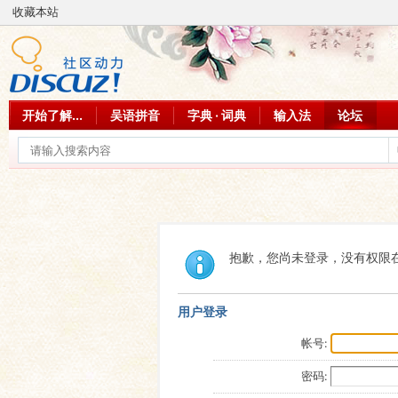
收藏本站
开始了解...
吴语拼音
字典 · 词典
输入法
论坛
抱歉，您尚未登录，没有权限
用户登录
帐号:
密码: