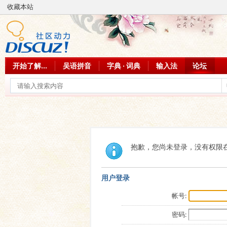
收藏本站
开始了解...
吴语拼音
字典 · 词典
输入法
论坛
抱歉，您尚未登录，没有权限
用户登录
帐号:
密码: