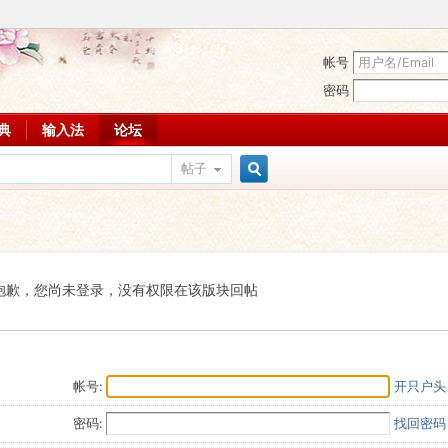
帐号
密码
词典
输入法
论坛
帖子
搜
索
抱歉，您尚未登录，没有权限在该版块回帖
帐号:
开只户头
密码:
找回密码