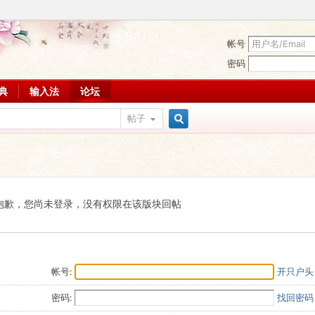
帐号
密码
词典
输入法
论坛
帖子
搜
索
抱歉，您尚未登录，没有权限在该版块回帖
帐号:
开只户头
密码:
找回密码