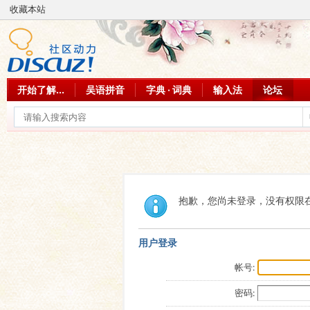
收藏本站
开始了解...
吴语拼音
字典 · 词典
输入法
论坛
抱歉，您尚未登录，没有权限
用户登录
帐号:
密码: