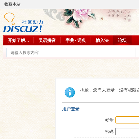
收藏本站
开始了解...
吴语拼音
字典 · 词典
输入法
论坛
抱歉，您尚未登录，没有权限
用户登录
帐号:
密码: