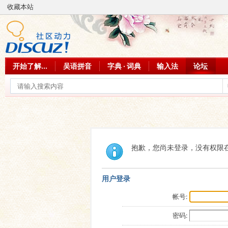
收藏本站
开始了解...
吴语拼音
字典 · 词典
输入法
论坛
抱歉，您尚未登录，没有权限
用户登录
帐号:
密码: