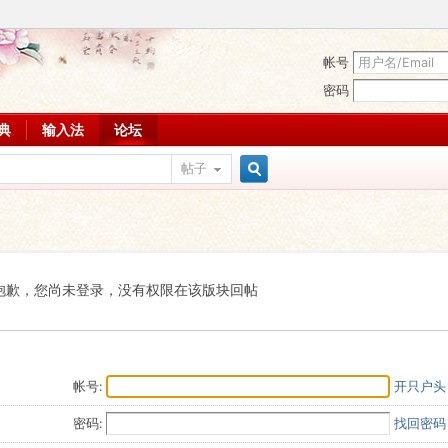
帐号
密码
词典
输入法
论坛
帖子
搜
索
抱歉，您尚未登录，没有权限在该版块回帖
帐号:
开只户头
密码:
找回密码