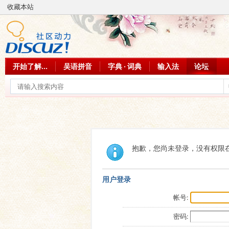
收藏本站
开始了解...
吴语拼音
字典 · 词典
输入法
论坛
抱歉，您尚未登录，没有权限
用户登录
帐号:
密码: