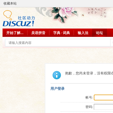
收藏本站
开始了解...
吴语拼音
字典 · 词典
输入法
论坛
抱歉，您尚未登录，没有权限
用户登录
帐号:
密码: