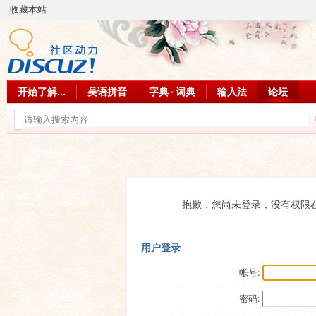
收藏本站
开始了解...
吴语拼音
字典 · 词典
输入法
论坛
抱歉，您尚未登录，没有权限
用户登录
帐号:
密码: