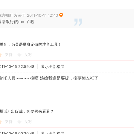
塘知府 发表于 2011-10-11 12:40
送给银行的mm了吧
拼音，为吴语量身定做的注音工具！
支持
反对
1-10-15 22:59:48
|
显示全部楼层
會托人買~~~~~ 搜噶 娘娘我還是要提，柳夢梅左衽了
州话》出版哉，阿要买来看看？
支持
反对
1-10-16 00:20:49
|
显示全部楼层