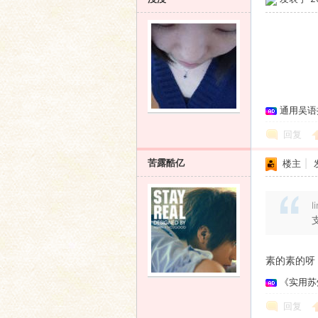
通用吴语
回复
苦露酷亿
楼主
|
l
素的素的呀
《实用苏
回复