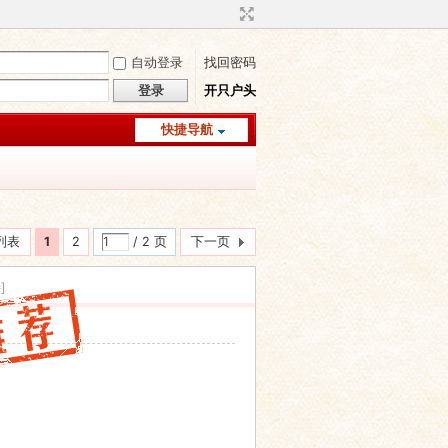
自动登录
找回密码
登录
开只户头
快捷导航
列表
1
2
/ 2 页
下一页
]