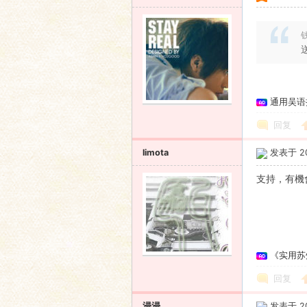
钱
通用吴语
回复
limota
发表于 201
支持，有機
《实用苏
回复
浸浸
发表于 201