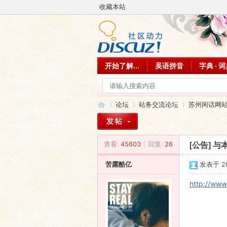
收藏本站
开始了解...
吴语拼音
字典 · 
论坛
站务交流论坛
苏州闲话网
查看:
45603
|
回复:
26
[公告]
与
吴
»
›
›
苦露酷亿
发表于 201
http://www