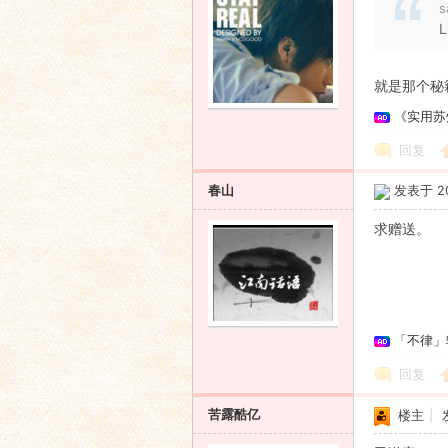
s
就是那个秘
《实用苏
回复
春山
发表于 201
求赠送。
「不律」
回复
苦露酷亿
楼主
|