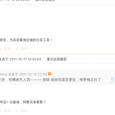
拼音，为吴语量身定做的注音工具！
支持
反对
发表于 2011-10-17 12:20:54
|
显示全部楼层
imota 发表于 2011-10-15 22:59
支持，有機會托人買~~~~~ 搜噶 娘娘我還是要提，柳夢梅左衽了
州话》出版哉，阿要买来看看？
支持
反对