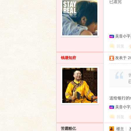
已送完
吴音小字
回复
钱塘知府
发表于 201
苦
送给银行的
吴音小字
回复
苦露酷亿
楼主
|