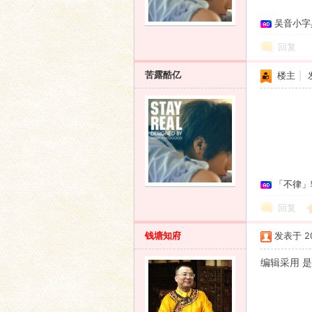
吴音小字
语
回复
苦露酷亿
楼主
|
协
「不律」
回复
钱塘知府
发表于 201
编辑采用 
会