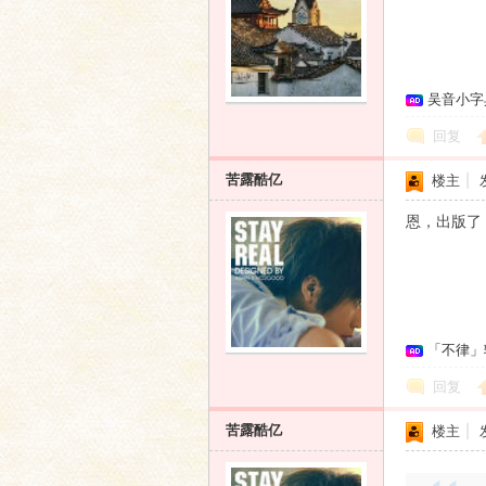
吴音小字
回复
苦露酷亿
楼主
|
恩，出版了
「不律」
回复
苦露酷亿
楼主
|