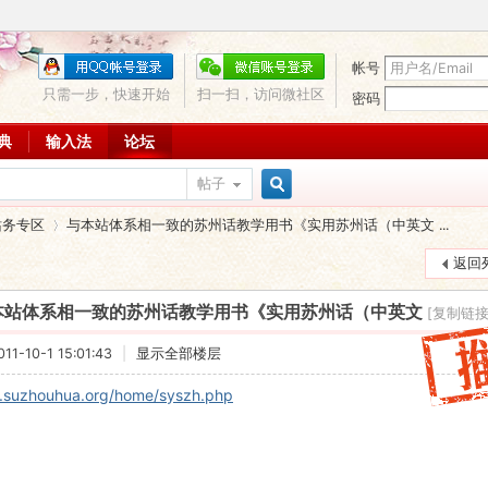
帐号
只需一步，快速开始
扫一扫，访问微社区
密码
词典
输入法
论坛
帖子
搜
站务专区
与本站体系相一致的苏州话教学用书《实用苏州话（中英文 ...
返回
索
本站体系相一致的苏州话教学用书《实用苏州话（中英文
[复制链接
›
1-10-1 15:01:43
|
显示全部楼层
.suzhouhua.org/home/syszh.php