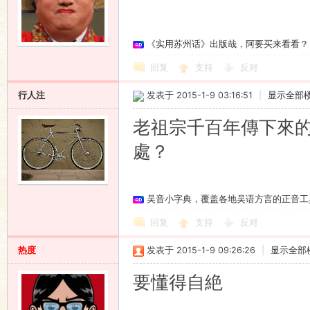
《实用苏州话》出版哉，阿要买来看看？
回复
支持
反对
行人注
发表于 2015-1-9 03:16:51
|
显示全部
老祖宗千百年傳下來
處？
吴音小字典，覆盖各地吴语方言的正音工
回复
支持
反对
热度
发表于 2015-1-9 09:26:26
|
显示全部
要懂得自絶