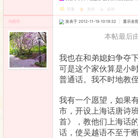
回复
支持
反对
乌程仔
发表于 2012-11-19 10:19:32
|
显示全
本帖最后由 乌
我也在和弟媳妇争夺
可是这个家伙算是小
普通话。我不时地教
我有一个愿望，如果
市，开设上海话唐诗
首》，教他们上海话
话，使吴越语不至于