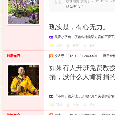
钱塘知府 发表于 2012-11-20 21:
姑姑有心了
现实是，有心无力。
吴音小字典，覆盖各地吴语方言的正音工
回复
支持
反对
钱塘知府
发表于 2012-11-21 20:09:01
|
显示全
如果有人开班免费教
捐，没什么人肯募捐
「不律」输入法，顶顶好用个吴语拼音输
回复
支持
反对