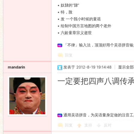
•
奴隸的“隸”
•
特，脫
•
发 一个我小时候的童谣
•
绘制中国方言地图的两个老外
•
六龄童章宗义逝世
「不律」输入法，顶顶好用个吴语拼音输
回复
mandarin
发表于 2012-8-19 19:14:48
|
显示全部
一定要把四声八调传
通用吴语拼音，为吴语量身定做的注音工
回复
支持
反对