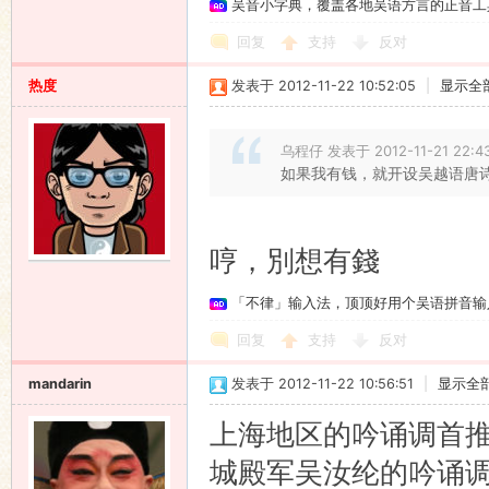
吴音小字典，覆盖各地吴语方言的正音工
回复
支持
反对
热度
发表于 2012-11-22 10:52:05
|
显示全
乌程仔 发表于 2012-11-21 22:4
如果我有钱，就开设吴越语唐
哼，別想有錢
「不律」输入法，顶顶好用个吴语拼音输
回复
支持
反对
mandarin
发表于 2012-11-22 10:56:51
|
显示全
上海地区的吟诵调首
城殿军吴汝纶的吟诵