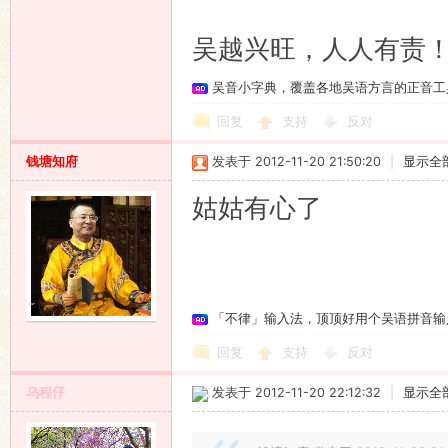
吴越兴旺，人人有责
吴音小字典，覆盖各地吴语方言的正音工
回复
支持
反对
钱塘知府
发表于 2012-11-20 21:50:20
|
显示全
姑姑有心了
「不律」输入法，顶顶好用个吴语拼音输
回复
支持
反对
乌程仔
发表于 2012-11-20 22:12:32
|
显示全