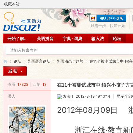
收藏本站
只需一步，快速开始
开始了解...
吴语拼音
字典 · 词典
输入法
论坛
论坛
吴语语言论坛
吴语动态与趋势
在11个被测试城市中 绍兴
查看:
17328
|
回复:
13
在11个被测试城市中 绍兴小孩子方
吴
»
›
›
›
吴人
发表于 2012-8-19 19:10:14
|
显示全部
2012年08月09日
浙江在线·教育新闻网