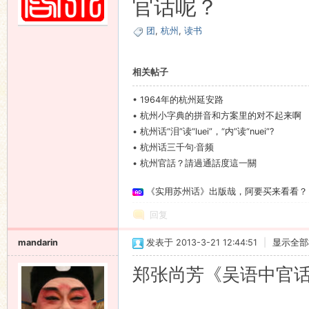
官话呢？
语
团
,
杭州
,
读书
相关帖子
•
1964年的杭州延安路
•
杭州小字典的拼音和方案里的对不起来啊
•
杭州话“泪”读“luei”，“内”读“nuei”?
•
杭州话三千句·音频
•
杭州官話？請過通話度這一關
协
《实用苏州话》出版哉，阿要买来看看？
回复
mandarin
发表于 2013-3-21 12:44:51
|
显示全部
郑张尚芳《吴语中官
会