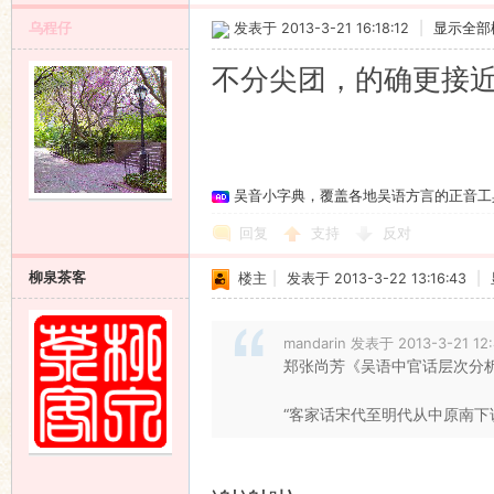
乌程仔
发表于 2013-3-21 16:18:12
|
显示全部
不分尖团，的确更接
吴音小字典，覆盖各地吴语方言的正音工
回复
支持
反对
柳泉茶客
楼主
|
发表于 2013-3-22 13:16:43
|
mandarin 发表于 2013-3-21 12
郑张尚芳《吴语中官话层次分
“客家话宋代至明代从中原南下说