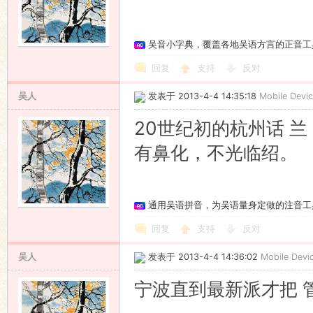
吴音小字典，覆盖各地吴语方言的正音工
回复
支持
反对
吴人
发表于 2013-4-4 14:35:18
Mobile Devi
20世纪初的杭州话 
有鼻化，不光临绍。
通用吴语拼音，为吴语量身定做的注音工
回复
支持
反对
吴人
发表于 2013-4-4 14:36:02
Mobile Devi
宁波直到最新派才把 