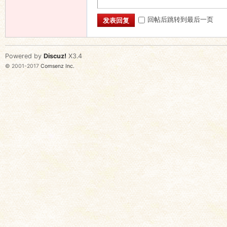
回帖后跳转到最后一页
发表回复
Powered by
Discuz!
X3.4
© 2001-2017
Comsenz Inc.