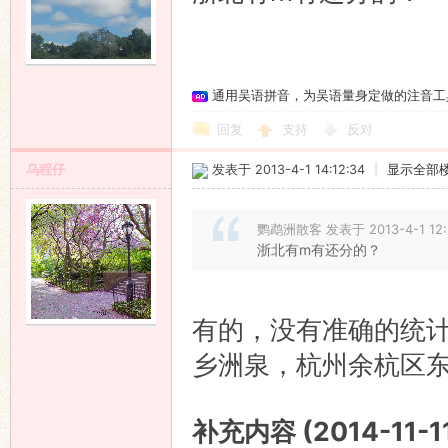
通用吴语拼音，为吴语量身定做的注音工
回复
支持
反对
乌程仔
发表于 2013-4-1 14:12:34
|
显示全部
鹦鹉洲散客 发表于 2013-4-1 12:
浙北有m有还分的？
有的，没有准确的统
乡洲泉，杭州余杭区
补充内容 (2014-11-11 