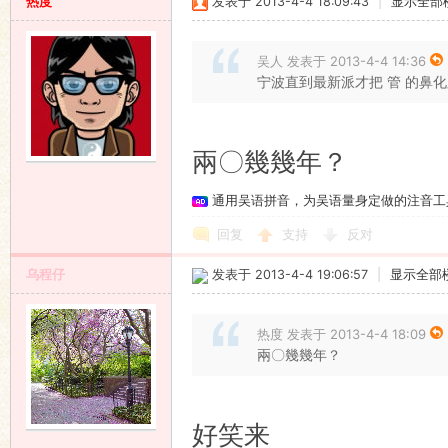
热度
发表于 2013-4-4 18:09:43
|
显示全部
吴人 发表于 2013-4-4 14:36
宁波直到最新派才把 管 的鼻
兩〇幾幾年？
通用吴语拼音，为吴语量身定做的注音工
回复
支持
反对
乌程仔
发表于 2013-4-4 19:06:57
|
显示全部
热度 发表于 2013-4-4 18:09
兩〇幾幾年？
好笑来