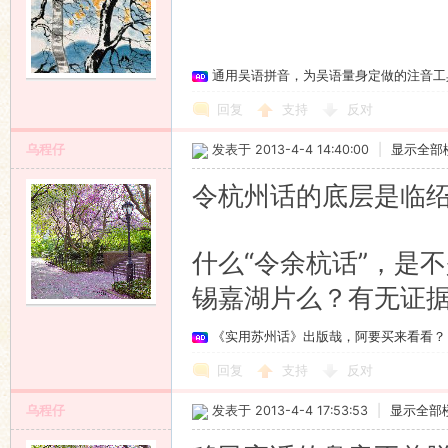
通用吴语拼音，为吴语量身定做的注音工
回复
支持
反对
乌程仔
发表于 2013-4-4 14:40:00
|
显示全部
令杭州话的底层是临
什么“令余杭话”，是
锡嘉湖片么？有无证
《实用苏州话》出版哉，阿要买来看看？
回复
支持
反对
乌程仔
发表于 2013-4-4 17:53:53
|
显示全部