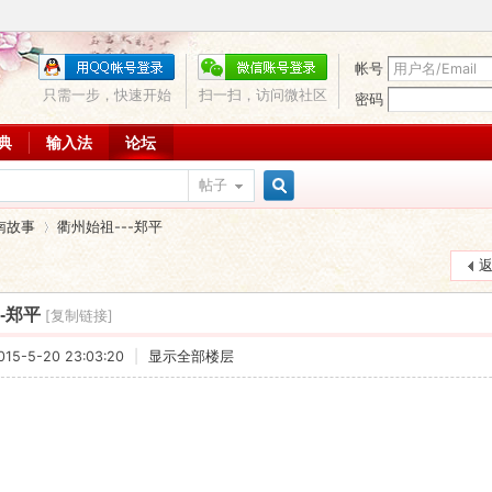
帐号
只需一步，快速开始
扫一扫，访问微社区
密码
词典
输入法
论坛
帖子
搜
南故事
衢州始祖---郑平
索
-郑平
[复制链接]
›
5-5-20 23:03:20
|
显示全部楼层