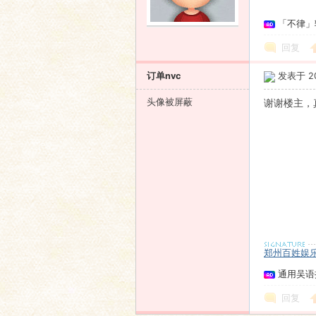
「不律」
语
回复
订单nvc
发表于 201
头像被屏蔽
谢谢楼主，真是太
协
郑州百姓娱
通用吴语
回复
会