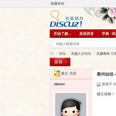
收藏本站
开始了解...
吴语拼音
字典 · 
论坛
吴越人文论坛
吴越春秋 江
楼主:
呉音
衢州始祖--
吴
»
›
›
cbemx
发表于 201
楼主很棒！