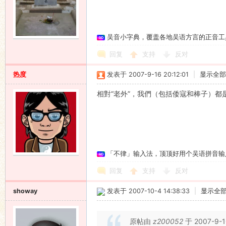
语
吴音小字典，覆盖各地吴语方言的正音工
回复
支持
反对
热度
发表于 2007-9-16 20:12:01
|
显示全部
相對“老外”，我們（包括倭寇和棒子）都
协
「不律」输入法，顶顶好用个吴语拼音输
回复
支持
反对
showay
发表于 2007-10-4 14:38:33
|
显示全
原帖由
z200052
于 2007-9-
会