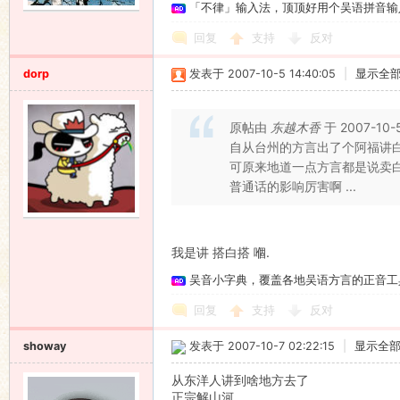
「不律」输入法，顶顶好用个吴语拼音输
回复
支持
反对
dorp
发表于 2007-10-5 14:40:05
|
显示全
原帖由
东越木香
于 2007-10-
自从台州的方言出了个阿福讲
可原来地道一点方言都是说卖
普通话的影响厉害啊 ...
我是讲 搭白搭 嗰.
吴音小字典，覆盖各地吴语方言的正音工
回复
支持
反对
showay
发表于 2007-10-7 02:22:15
|
显示全
从东洋人讲到啥地方去了
正宗解山河……