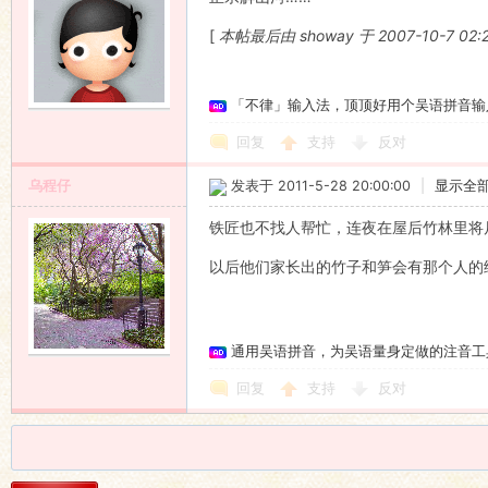
[
本帖最后由 showay 于 2007-10-7 02
「不律」输入法，顶顶好用个吴语拼音输
回复
支持
反对
乌程仔
发表于 2011-5-28 20:00:00
|
显示全
铁匠也不找人帮忙，连夜在屋后竹林里将
以后他们家长出的竹子和笋会有那个人的
通用吴语拼音，为吴语量身定做的注音工
回复
支持
反对