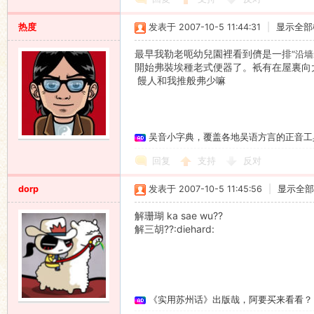
热度
发表于 2007-10-5 11:44:31
|
显示全部
最早我勒老呃幼兒園裡看到儕是一排
“沿
開始弗裝埃種老式便器了。衹有在屋裏向
饅人和我推般弗少嘛
吴音小字典，覆盖各地吴语方言的正音工
回复
支持
反对
dorp
发表于 2007-10-5 11:45:56
|
显示全部
解珊瑚 ka sae wu??
解三胡??:diehard:
《实用苏州话》出版哉，阿要买来看看？