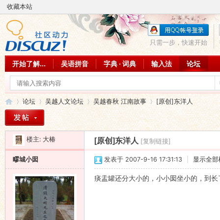
收藏本站
只需一步，快速开始
开始了解...
吴语拼音
字典 · 词典
输入法
论坛
论坛
吴越人文论坛
吴越春秋 江南故事
[原创]东洋人
楼主:
大椿
[原创]东洋人
[复制链接]
吴
»
›
›
›
疁城小囡
发表于 2007-9-16 17:31:13
|
显示全部
痰盂罐还分大小的，小小囡坐小的，到长