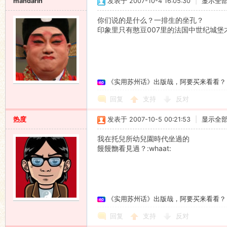
mandarin
发表于 2007-10-4 16:05:30
|
显示全
你们说的是什么？一排生的坐孔？
印象里只有憨豆007里的法国中世纪城堡才有啊
《实用苏州话》出版哉，阿要买来看看？
回复
支持
反对
热度
发表于 2007-10-5 00:21:53
|
显示全
我在托兒所幼兒園時代坐過的
饅饅朆看見過？:whaat:
《实用苏州话》出版哉，阿要买来看看？
回复
支持
反对