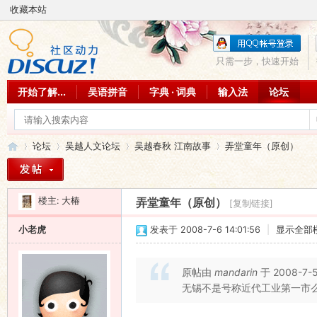
收藏本站
只需一步，快速开始
开始了解...
吴语拼音
字典 · 词典
输入法
论坛
论坛
吴越人文论坛
吴越春秋 江南故事
弄堂童年（原创）
楼主:
大椿
弄堂童年（原创）
[复制链接]
吴
»
›
›
›
小老虎
发表于 2008-7-6 14:01:56
|
显示全部
原帖由
mandarin
于 2008-7-
无锡不是号称近代工业第一市