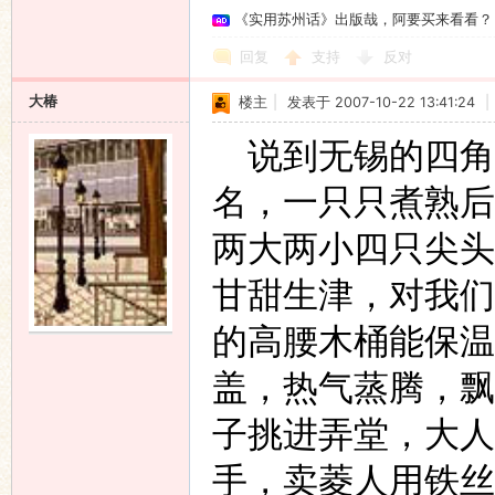
《实用苏州话》出版哉，阿要买来看看？
回复
支持
反对
大椿
楼主
|
发表于 2007-10-22 13:41:24
|
说到无锡的四角
名，一只只煮熟后
两大两小四只尖头
甘甜生津，对我们
的高腰木桶能保温
盖，热气蒸腾，飘
子挑进弄堂，大人
手，卖菱人用铁丝