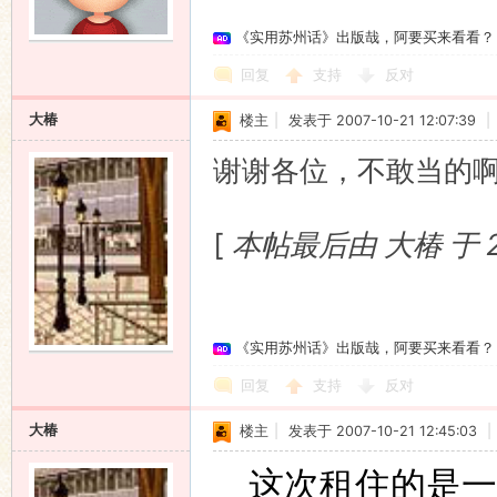
《实用苏州话》出版哉，阿要买来看看？
语
回复
支持
反对
大椿
楼主
|
发表于 2007-10-21 12:07:39
|
谢谢各位，不敢当的
[
本帖最后由 大椿 于 200
协
《实用苏州话》出版哉，阿要买来看看？
回复
支持
反对
大椿
楼主
|
发表于 2007-10-21 12:45:03
|
这次租住的是一
会