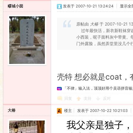
疁城小囡
发表于 2007-10-21 13:24:24
|
显示全
原帖由
大椿
于 2007-10-21 1
过年最快活，新衣新鞋袜穿起
小西装，呢子面料灰中带黄。
门外露脸，虽然弄堂里没几个行人
壳特 想必就是coat
「不律」输入法，顶顶好用个吴语拼音输
回复
支持
反对
大椿
楼主
|
发表于 2007-10-22 10:21:03
|
我父亲是独子，