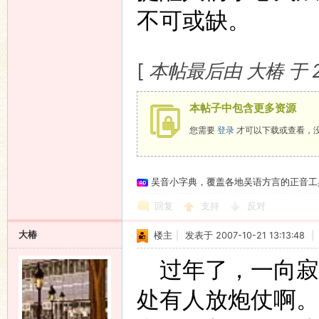
不可或缺。
[
本帖最后由 大椿 于 200
本帖子中包含更多资源
您需要
登录
才可以下载或查看，
吴音小字典，覆盖各地吴语方言的正音工
回复
支持
反对
大椿
楼主
|
发表于 2007-10-21 13:13:48
|
过年了，一向寂
处有人放炮仗啊。