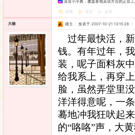
吴音小字典，覆盖各地吴语方言的正音工
回复
支持
反对
大椿
楼主
|
发表于 2007-10-21 13:15:28
|
过年最快活，新
钱。有年过年，我
装，呢子面料灰中
给我系上，再穿上
脸，虽然弄堂里没
洋洋得意呢，一条
蓦地冲我狂吠起来
的“咯咯”声，大