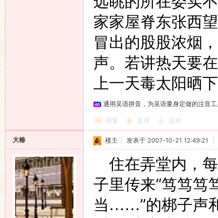
远眺的所在委实不
家家屋脊东张西望
冒出的股股浓烟，
声。若讲热天要在
上一天毒太阳晒下
通用吴语拼音，为吴语量身定做的注音工
回复
支持
反对
大椿
楼主
|
发表于 2007-10-21 12:49:21
|
住在弄堂内，每
“
子里传来
笃笃笃
”
当……
的梆子声