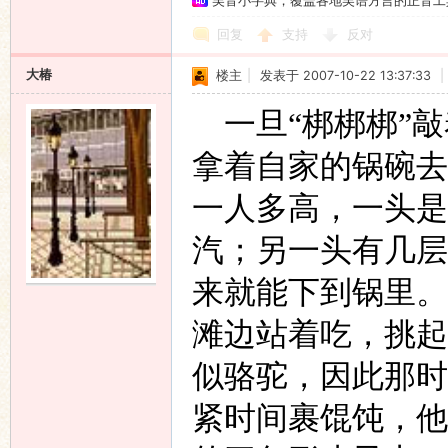
吴音小字典，覆盖各地吴语方言的正音工
回复
支持
反对
大椿
楼主
|
发表于 2007-10-22 13:37:33
|
一旦“梆梆梆”敲
拿着自家的锅碗去
一人多高，一头是
汽；另一头有几层
来就能下到锅里。
滩边站着吃，挑起
似骆驼，因此那时
紧时间裹馄饨，他