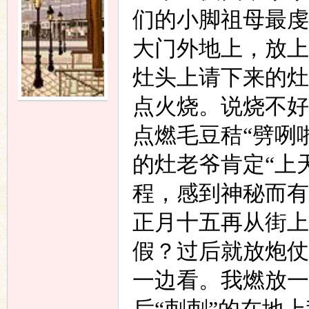
们的小脚祖母最虔
大门外地上，放上
灶头上请下来的灶
点火烧。说烧不好
点燃毛豆秸“劈咧
的灶老爷肯定“上
程，感到神秘而有
正月十五再从街上
假？过后就放炮仗
一边看。我燃放一