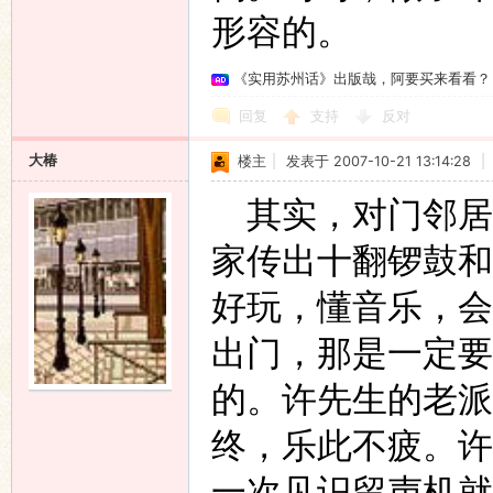
形容的。
《实用苏州话》出版哉，阿要买来看看？
回复
支持
反对
大椿
楼主
|
发表于 2007-10-21 13:14:28
|
其实，对门邻居
家传出十翻锣鼓和
好玩，懂音乐，会
出门，那是一定要
的。许先生的老派
终，乐此不疲。许
一次见识留声机就