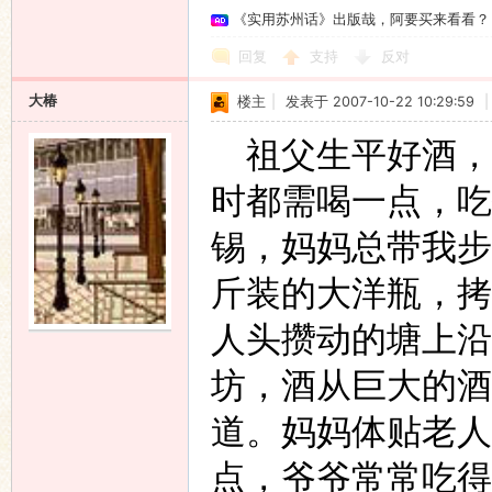
《实用苏州话》出版哉，阿要买来看看？
回复
支持
反对
大椿
楼主
|
发表于 2007-10-22 10:29:59
|
祖父生平好酒，
时都需喝一点，吃
锡，妈妈总带我步
斤装的大洋瓶，拷
人头攒动的
塘上沿
坊，酒从巨大的酒
道。妈妈体贴老人
点，爷爷常常吃得