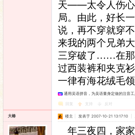
——
天
太令人伤心
局。由此，好长一
说，再不穿就穿不
来我的两个兄弟大
三穿破了……在那
过西装裤和夹克衫
一律有海花绒毛领
通用吴语拼音，为吴语量身定做的注音工
回复
支持
反对
大椿
楼主
|
发表于 2007-10-21 13:17:10
|
年三夜四，家家要