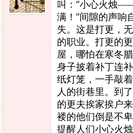
“
叫：
小心火烛
—
”
满！
间隙的声响
失。这是打更，无
的职业。打更的更
屋，哪怕在寒冬腊
身子披着补丁连补
纸灯笼，一手敲着
人的街巷里。到了
的更夫挨家挨户来
褛的他们倒是不卑
提醒人们小心火烛