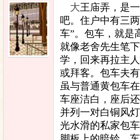
大
王庙弄，是一
吧。住户中有三两
车”。包车，就是
就像老舍先生笔下
学，回来再拉主人
或拜客。
包车夫
有
虽与普通黄包车在
车座洁白，座后还
并列一对白铜风灯
光水滑的私家
包
车
脚板上的暗铃，车