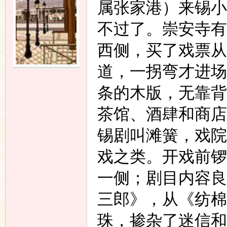
属张家港）来锡小
不过了。崇安寺有
西侧，买了戏票从
道，一拐弯才进场
条的木版，无靠背
茶馆、酒肆和商店
锡剧叫滩簧，戏院
戏之类。开戏前锣
一侧；剧目内容良
三郎》，从《纺棉
珠，掺杂了迷信和