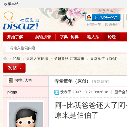
收藏本站
只需一步，快速开始
开始了解...
吴语拼音
字典 · 词典
输入法
论坛
论坛
吴越人文论坛
吴越春秋 江南故事
弄堂童年（原创）
楼主:
大椿
弄堂童年（原创）
[复制链接]
吴
»
›
›
›
piggy
发表于 2007-10-21 08:26:18
|
显示全
阿~比我爸爸还大了阿
原来是伯伯了