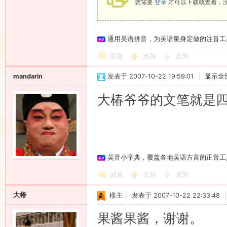
您需要
登录
才可以下载或查看，
通用吴语拼音，为吴语量身定做的注音工
回复
支持
反对
mandarin
发表于 2007-10-22 19:59:01
|
显示全
大椿爷爷的文笔就是
吴音小字典，覆盖各地吴语方言的正音工
回复
支持
反对
大椿
楼主
|
发表于 2007-10-22 22:33:48
|
果酱果酱，谢谢。