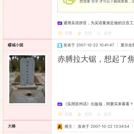
您需要
登录
才可以下载或查看，
通用吴语拼音，为吴语量身定做的注音工
回复
支持
反对
疁城小囡
发表于 2007-10-22 10:41:47
|
显示全
赤膊拉大锯，想起了焦
《实用苏州话》出版哉，阿要买来看看？
回复
支持
反对
大椿
楼主
|
发表于 2007-10-22 13:34:54
|