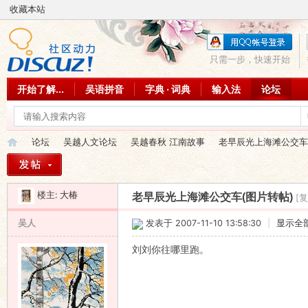
收藏本站
只需一步，快速开始
开始了解...
吴语拼音
字典 · 词典
输入法
论坛
论坛
吴越人文论坛
吴越春秋 江南故事
老早辰光上海滩公交车
楼主:
大椿
老早辰光上海滩公交车(图片转帖)
[
吴
»
›
›
›
吴人
发表于 2007-11-10 13:58:30
|
显示全
刘刘你往哪里跑。