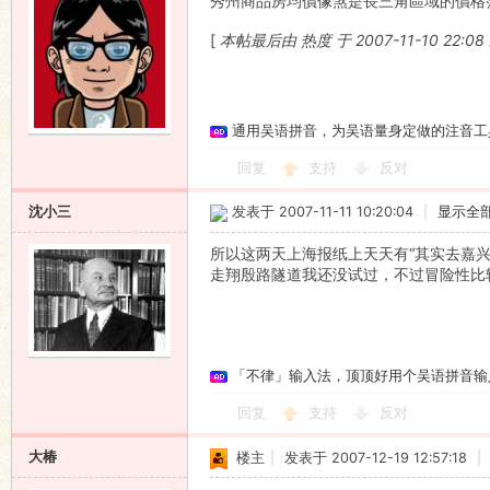
秀州商品房均價像煞是長三角區域的價格
[
本帖最后由 热度 于 2007-11-10 22:0
通用吴语拼音，为吴语量身定做的注音工
回复
支持
反对
沈小三
发表于 2007-11-11 10:20:04
|
显示全
所以这两天上海报纸上天天有“其实去嘉兴
走翔殷路隧道我还没试过，不过冒险性比
「不律」输入法，顶顶好用个吴语拼音输
回复
支持
反对
大椿
楼主
|
发表于 2007-12-19 12:57:18
|