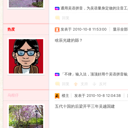
通用吴语拼音，为吴语量身定做的注音工
语
回复
热度
发表于 2010-10-8 11:53:00
|
显示全部
啥辰光建的縣？
协
「不律」输入法，顶顶好用个吴语拼音输
回复
支持
反对
乌程仔
楼主
|
发表于 2010-10-8 12:04:38
|
五代十国的后梁开平三年吴越国建
会