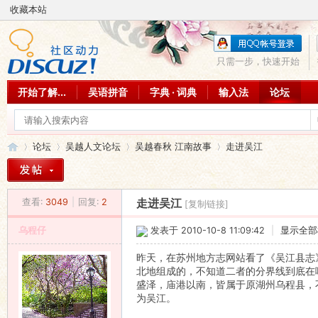
收藏本站
只需一步，快速开始
开始了解...
吴语拼音
字典 · 词典
输入法
论坛
论坛
吴越人文论坛
吴越春秋 江南故事
走进吴江
查看:
3049
|
回复:
2
走进吴江
[复制链接]
吴
»
›
›
›
乌程仔
发表于 2010-10-8 11:09:42
|
显示全部
昨天，在苏州地方志网站看了《吴江县志
北地组成的，不知道二者的分界线到底在
盛泽，庙港以南，皆属于原湖州乌程县，
为吴江。