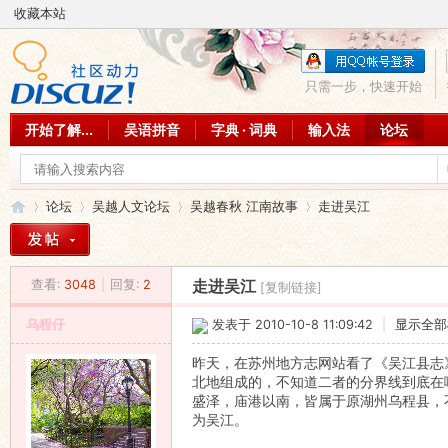
收藏本站
只需一步，快速开始
开始了解...
吴语拼音
字典 · 词典
输入法
论坛
论坛
吴越人文论坛
吴越春秋 江南故事
走进吴江
查看:
3048
|
回复:
2
走进吴江
[复制链接]
吴
»
›
›
›
乌程仔
发表于 2010-10-8 11:09:42
|
显示全部
昨天，在苏州地方志网站看了《吴江县志
北地组成的，不知道二者的分界线到底在
盛泽，庙港以南，皆属于原湖州乌程县，
为吴江。