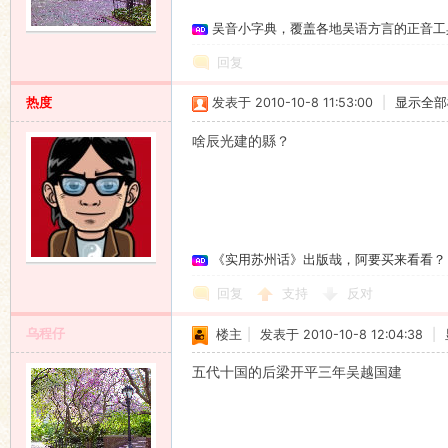
吴音小字典，覆盖各地吴语方言的正音工
语
回复
热度
发表于 2010-10-8 11:53:00
|
显示全部
啥辰光建的縣？
协
《实用苏州话》出版哉，阿要买来看看？
回复
支持
反对
乌程仔
楼主
|
发表于 2010-10-8 12:04:38
|
五代十国的后梁开平三年吴越国建
会