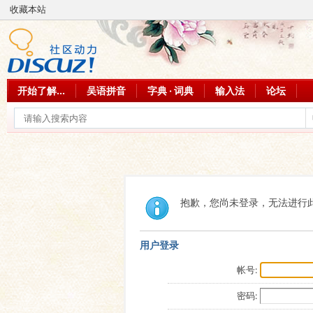
收藏本站
开始了解...
吴语拼音
字典 · 词典
输入法
论坛
抱歉，您尚未登录，无法进行
用户登录
帐号:
密码: