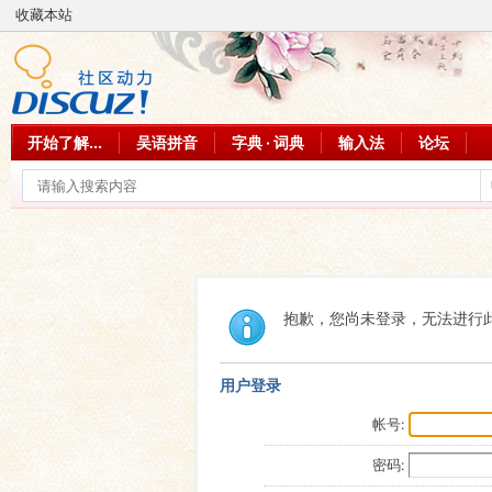
收藏本站
开始了解...
吴语拼音
字典 · 词典
输入法
论坛
抱歉，您尚未登录，无法进行
用户登录
帐号:
密码: