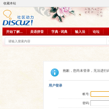
收藏本站
开始了解...
吴语拼音
字典 · 词典
输入法
论坛
抱歉，您尚未登录，无法进行
用户登录
帐号:
密码: