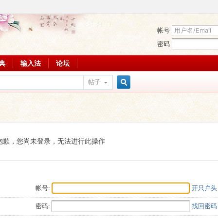
帐号
密码
词典
输入法
论坛
帖子
搜
索
抱歉，您尚未登录，无法进行此操作
帐号:
开只户头
密码:
找回密码