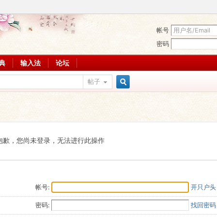
帐号
密码
词典
输入法
论坛
帖子
搜
索
抱歉，您尚未登录，无法进行此操作
帐号:
开只户头
密码:
找回密码