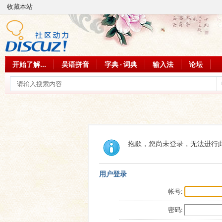
收藏本站
开始了解...
吴语拼音
字典 · 词典
输入法
论坛
抱歉，您尚未登录，无法进行
用户登录
帐号:
密码: