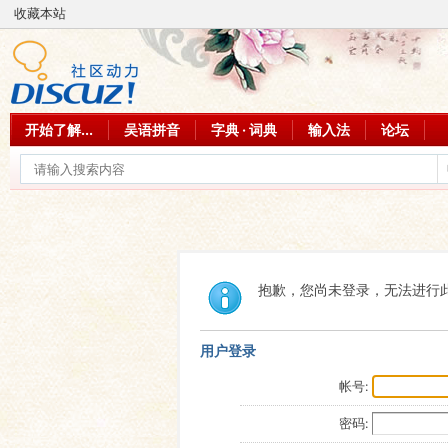
收藏本站
开始了解...
吴语拼音
字典 · 词典
输入法
论坛
抱歉，您尚未登录，无法进行
用户登录
帐号:
密码: