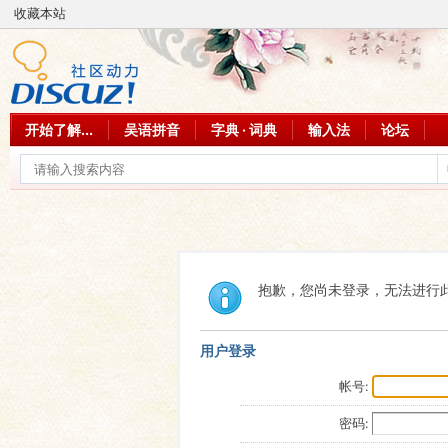
收藏本站
开始了解...
吴语拼音
字典 · 词典
输入法
论坛
抱歉，您尚未登录，无法进行
用户登录
帐号:
密码: