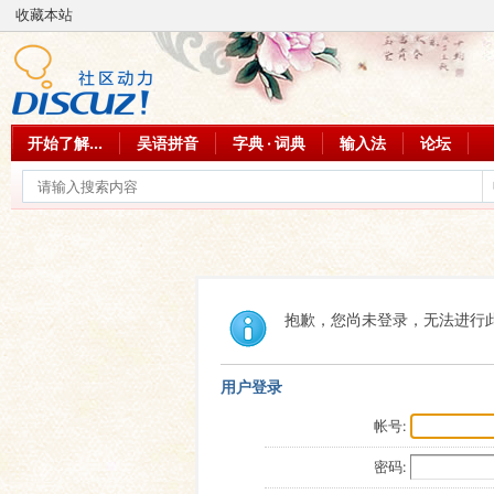
收藏本站
开始了解...
吴语拼音
字典 · 词典
输入法
论坛
抱歉，您尚未登录，无法进行
用户登录
帐号:
密码: