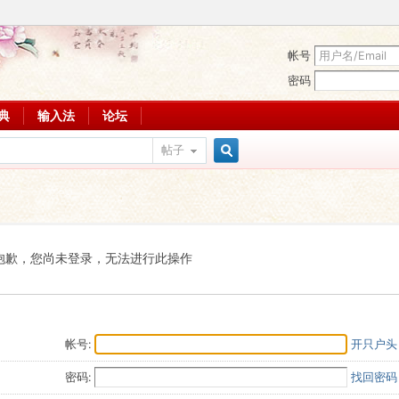
帐号
密码
词典
输入法
论坛
帖子
搜
索
抱歉，您尚未登录，无法进行此操作
帐号:
开只户头
密码:
找回密码