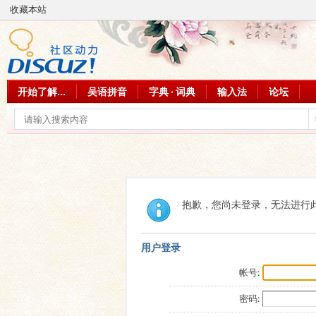
收藏本站
开始了解...
吴语拼音
字典 · 词典
输入法
论坛
抱歉，您尚未登录，无法进行
用户登录
帐号:
密码: