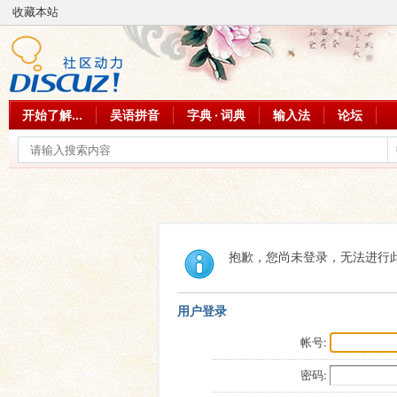
收藏本站
开始了解...
吴语拼音
字典 · 词典
输入法
论坛
抱歉，您尚未登录，无法进行
用户登录
帐号:
密码: