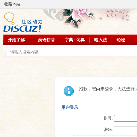
收藏本站
开始了解...
吴语拼音
字典 · 词典
输入法
论坛
抱歉，您尚未登录，无法进行
用户登录
帐号:
密码: