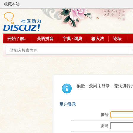
收藏本站
开始了解...
吴语拼音
字典 · 词典
输入法
论坛
抱歉，您尚未登录，无法进行
用户登录
帐号:
密码: