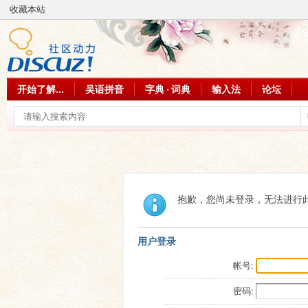
收藏本站
开始了解...
吴语拼音
字典 · 词典
输入法
论坛
抱歉，您尚未登录，无法进行
用户登录
帐号:
密码: